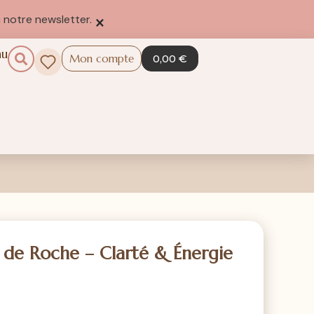
×
 notre newsletter.
au
Mon compte
0,00
€
l de Roche – Clarté & Énergie