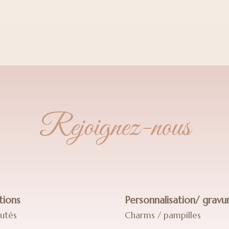
Rejoignez-nous
tions
Personnalisation/ gravu
utés
Charms / pampilles