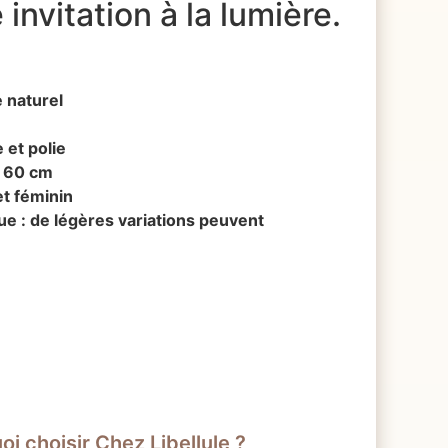
 invitation à la lumière.
e naturel
 et polie
: 60 cm
et féminin
ue : de légères variations peuvent
i choisir Chez Libellule ?