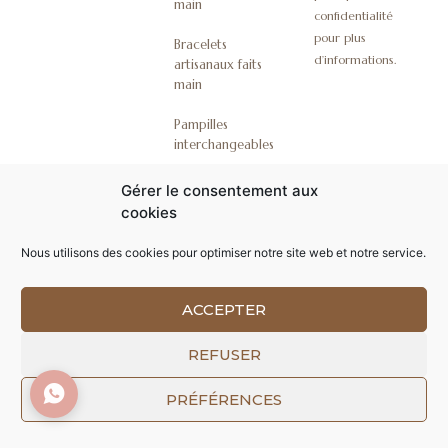
main
confidentialité
pour plus
Bracelets
d’informations.
artisanaux faits
main
Pampilles
interchangeables
Coffrets bijoux
Gérer le consentement aux
artisanaux
cookies
emballages
Nous utilisons des cookies pour optimiser notre site web et notre service.
cadeaux
ACCEPTER
Conception par Softgroup
© ChezLibellule 2019-
REFUSER
2026 Tous droits
PRÉFÉRENCES
réservés.