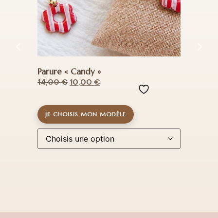
Parure « Candy »
Paru
14,00
€
10,00
€
14,
JE CHOISIS MON MODÈLE
JE