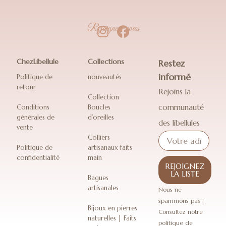
Rejoignez-nous
ChezLibellule
Collections
Restez
informé
Politique de
nouveautés
retour
Rejoins la
Collection
communauté
Conditions
Boucles
générales de
d’oreilles
des libellules
vente
Colliers
Politique de
artisanaux faits
confidentialité
main
REJOIGNEZ
LA LISTE
Bagues
artisanales
Nous ne
spammons pas !
Bijoux en pierres
Consultez notre
naturelles | Faits
politique de