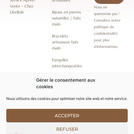
Service Après-
artisanales
Vente – Chez
Nous ne
Libellule
Bijoux en pierres
spammons pas !
naturelles | Faits
Consultez notre
main
politique de
confidentialité
Bracelets
pour plus
artisanaux faits
d’informations.
main
Pampilles
interchangeables
Coffrets bijoux
Gérer le consentement aux
artisanaux
cookies
emballages
Nous utilisons des cookies pour optimiser notre site web et notre service.
cadeaux
ACCEPTER
Conception par Softgroup
© ChezLibellule 2019-
REFUSER