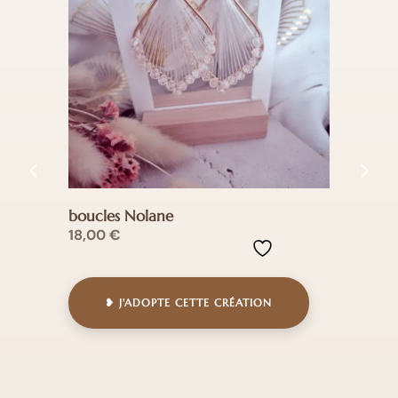
boucles Nolane
boucl
18,00
€
25,
❥ J'ADOPTE CETTE CRÉATION