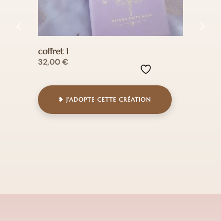
coffret 1
bouc
32,00
€
18,0
❥ J'ADOPTE CETTE CRÉATION