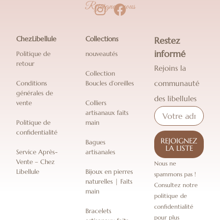
Rejoignez-nous
ChezLibellule
Collections
Restez
informé
Politique de
nouveautés
retour
Rejoins la
Collection
communauté
Conditions
Boucles d’oreilles
générales de
des libellules
vente
Colliers
artisanaux faits
Politique de
main
confidentialité
REJOIGNEZ
Bagues
LA LISTE
Service Après-
artisanales
Vente – Chez
Nous ne
Libellule
Bijoux en pierres
spammons pas !
naturelles | Faits
Consultez notre
main
politique de
confidentialité
Bracelets
pour plus