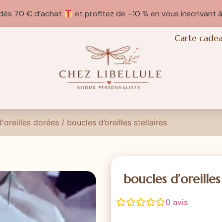
e dès 70 € d’achat
et profitez de –10 % en vous inscrivant à
Carte cade
'oreilles dorées
/ boucles d’oreilles stellaires
boucles d’oreilles 
0
avis