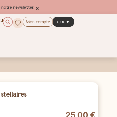
×
 notre newsletter.
au
Mon compte
0,00
€
stellaires
25,00
€