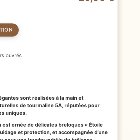
ATION
rs ouvrés
égantes sont réalisées à la main et
urelles de tourmaline 5A, réputées pour
ces uniques.
est ornée de délicates breloques « Étoile
guidage et protection, et accompagnée d’une
nte pour une touche subtile de brillance.