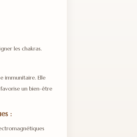
igner les chakras.
me immunitaire. Elle
 favorise un bien-être
es :
électromagnétiques