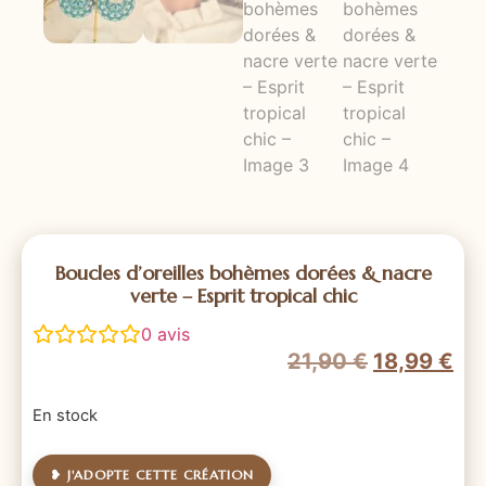
Boucles d’oreilles bohèmes dorées & nacre
verte – Esprit tropical chic
0
avis
21,90
€
18,99
€
En stock
❥ J'ADOPTE CETTE CRÉATION