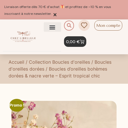
Livraison offerte dès 70 € d’achat
et profitez de –10 % en vous
×
inscrivant à notre newsletter.
Mon compte
0,00
€
Accueil
/
Collection Boucles d'oreilles
/
Boucles
d'oreilles dorées
/ Boucles d’oreilles bohèmes
dorées & nacre verte – Esprit tropical chic
Promo !