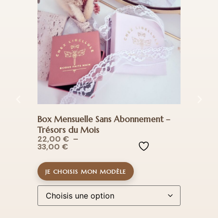
Box Mensuelle Sans Abonnement –
coffr
Trésors du Mois
32,
22,00
€
–
33,00
€
JE CHOISIS MON MODÈLE