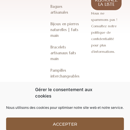
LA LISTE
Bagues
artisanales
Nous ne
spammons pas !
Bijoux en pierres
Consultez notre
naturelles | Faits
politique de
main
confidentialité
pour plus
Bracelets
d’informations.
artisanaux faits
main
Pampilles
interchangeables
Coffrets bijoux
Gérer le consentement aux
artisanaux
cookies
emballages
Nous utilisons des cookies pour optimiser notre site web et notre service.
cadeaux
ACCEPTER