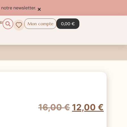
×
 notre newsletter.
au
Mon compte
0,00
€
16,00
€
12,00
€