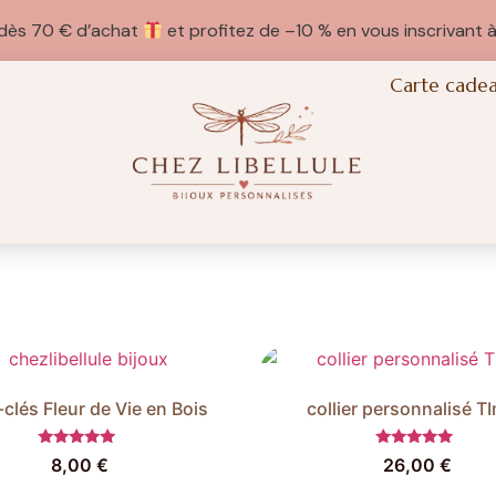
e dès 70 € d’achat
et profitez de –10 % en vous inscrivant à
Carte cade
-clés Fleur de Vie en Bois
collier personnalisé T
Note
Note
8,00
€
26,00
€
5.00
5.00
sur 5
sur 5