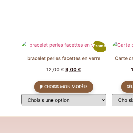
Promo !
bracelet perles facettes en verre
Carte c
12,00
€
9,00
€
JE CHOISIS MON MODÈLE
SÉ