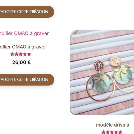
J'ADOPTE CETTE CRÉATION
ollier OMAO à graver
Note
26,00
€
5.00
sur 5
J'ADOPTE CETTE CRÉATION
modèle drissia