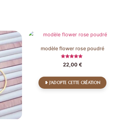
modèle flower rose poudré
Note
22,00
€
5.00
sur 5
❥ J'ADOPTE CETTE CRÉATION