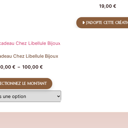
Note
19,00
€
5.00
sur 5
❥ J'ADOPTE CETTE CRÉAT
adeau Chez Libellule Bijoux
10,00
€
–
100,00
€
LECTIONNEZ LE MONTANT