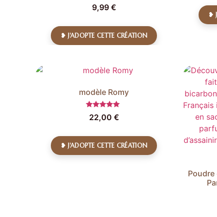
Note
9,99
€
5.00
❥ 
sur 5
❥ J'ADOPTE CETTE CRÉATION
modèle Romy
Note
22,00
€
5.00
sur 5
❥ J'ADOPTE CETTE CRÉATION
Poudre 
Pa