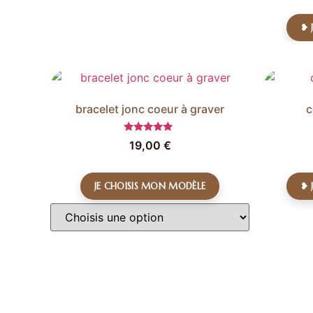
❥ 
bracelet jonc coeur à graver
c
Note
19,00
€
5.00
sur 5
JE CHOISIS MON MODÈLE
❥ 