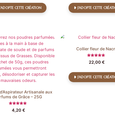
J'ADOPTE CETTE CRÉATION
❥ J'ADOPTE CETTE CRÉAT
Collier fleur de Nac
Note
22,00
€
5.00
sur 5
❥ J'ADOPTE CETTE CRÉAT
d’Aspirateur Artisanale aux
rfums de Grâce – 25G
Note
4,20
€
5.00
sur 5