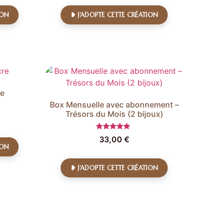
ION
❥ J'ADOPTE CETTE CRÉATION
re
Box Mensuelle avec abonnement –
Trésors du Mois (2 bijoux)
Note
33,00
€
5.00
ION
sur 5
❥ J'ADOPTE CETTE CRÉATION