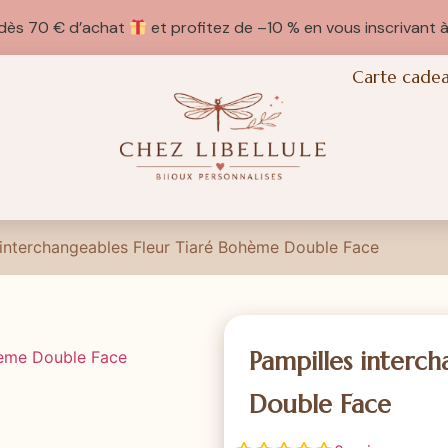
e dès 70 € d’achat
et profitez de –10 % en vous inscrivant à
Carte cade
 interchangeables Fleur Tiaré Bohème Double Face
Pampilles interc
Double Face