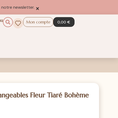
×
 notre newsletter.
au
Mon compte
0,00
€
hangeables Fleur Tiaré Bohème