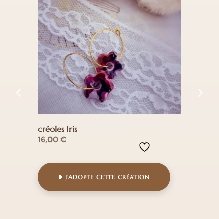
créoles Iris
bouc
16,00
€
20,
❥ J'ADOPTE CETTE CRÉATION