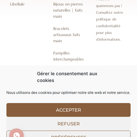
Libellule
Bijoux en pierres
spammons pas !
naturelles | Faits
Consultez notre
main
politique de
confidentialité
Bracelets
pour plus
artisanaux faits
d’informations.
main
Pampilles
interchangeables
Coffrets bijoux
Gérer le consentement aux
artisanaux
cookies
emballages
Nous utilisons des cookies pour optimiser notre site web et notre service.
cadeaux
ACCEPTER
Conception par Softgroup
© ChezLibellule 2019-
REFUSER
2026 Tous droits