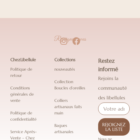
Rejoignez-nous
ChezLibellule
Collections
Restez
informé
Politique de
nouveautés
retour
Rejoins la
Collection
communauté
Conditions
Boucles d’oreilles
générales de
des libellules
vente
Colliers
artisanaux faits
Politique de
main
confidentialité
REJOIGNEZ
Bagues
LA LISTE
Service Après-
artisanales
Vente – Chez
Nous ne