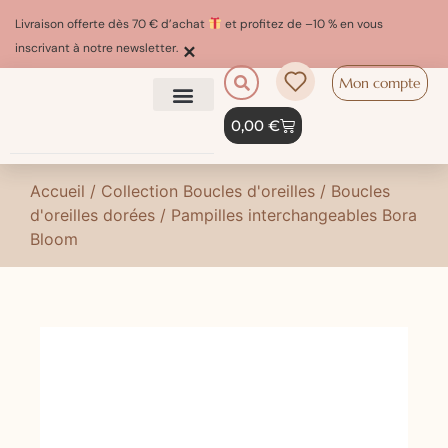
Livraison offerte dès 70 € d’achat
et profitez de –10 % en vous
×
inscrivant à notre newsletter.
Mon compte
0,00
€
Accueil
/
Collection Boucles d'oreilles
/
Boucles
d'oreilles dorées
/ Pampilles interchangeables Bora
Bloom